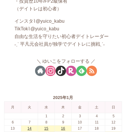
・投資歴10年/FP2級保有
（デイトレは初心者）
インスタ⌇@yuico_kabu
TikTok⌇@yuico_kabu
自由な生活を守りたい初心者デイトレーダー
˗ˏˋ 平凡元会社員が独学でデイトレに挑戦ˎˊ˗
ゆいこをフォローする
2025年1月
月
火
水
木
金
土
日
1
2
3
4
5
6
7
8
9
10
11
12
13
14
15
16
17
18
19