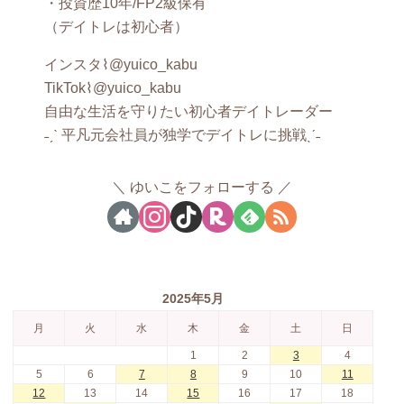
・投資歴10年/FP2級保有
（デイトレは初心者）
インスタ⌇@yuico_kabu
TikTok⌇@yuico_kabu
自由な生活を守りたい初心者デイトレーダー
˗ˏˋ 平凡元会社員が独学でデイトレに挑戦ˎˊ˗
ゆいこをフォローする
2025年5月
月
火
水
木
金
土
日
1
2
3
4
5
6
7
8
9
10
11
12
13
14
15
16
17
18