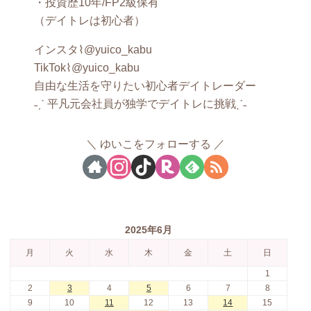
・投資歴10年/FP2級保有
（デイトレは初心者）
インスタ⌇@yuico_kabu
TikTok⌇@yuico_kabu
自由な生活を守りたい初心者デイトレーダー
˗ˏˋ 平凡元会社員が独学でデイトレに挑戦ˎˊ˗
ゆいこをフォローする
2025年6月
月
火
水
木
金
土
日
1
2
3
4
5
6
7
8
9
10
11
12
13
14
15