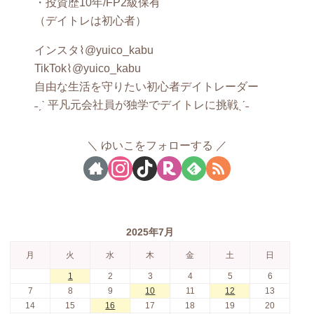
・投資歴10年/FP2級保有
（デイトレは初心者）
インスタ⌇@yuico_kabu
TikTok⌇@yuico_kabu
自由な生活を守りたい初心者デイトレーダー
˗ˏˋ 平凡元会社員が独学でデイトレに挑戦ˎˊ˗
ゆいこをフォローする
2025年7月
月
火
水
木
金
土
日
1
2
3
4
5
6
7
8
9
10
11
12
13
14
15
16
17
18
19
20