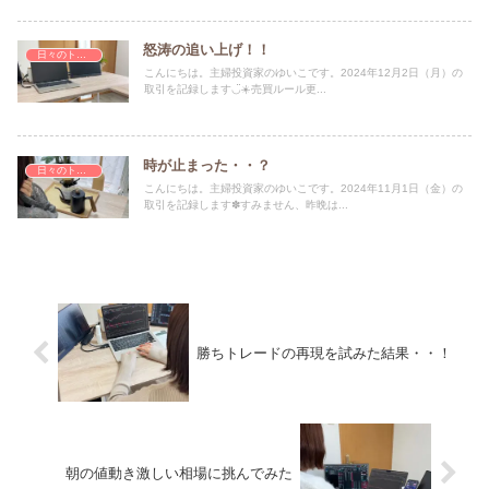
怒涛の追い上げ！！
日々のトレード記録
こんにちは。主婦投資家のゆいこです。2024年12月2日（月）の
取引を記録します◡̈☀️売買ルール更...
時が止まった・・？
日々のトレード記録
こんにちは。主婦投資家のゆいこです。2024年11月1日（金）の
取引を記録します✽すみません、昨晩は...
勝ちトレードの再現を試みた結果・・！
朝の値動き激しい相場に挑んでみた