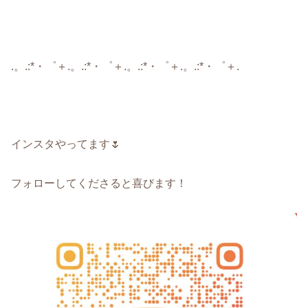
.。.:*・゜＋.。.:*・゜＋.。.:*・゜＋.。.:*・゜＋.
インスタやってます🌷
フォローしてくださると喜びます！