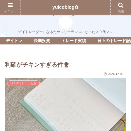
yuicoblog✿
メニュー
検索
yuicoblog✿
デイトレーダーになるためフリーランスになった３０代ママ
デイトレ
長期投資
トレード実績
日々のトレード記
利確がチキンすぎる件🐥
2024.12.05
日々のトレード記録