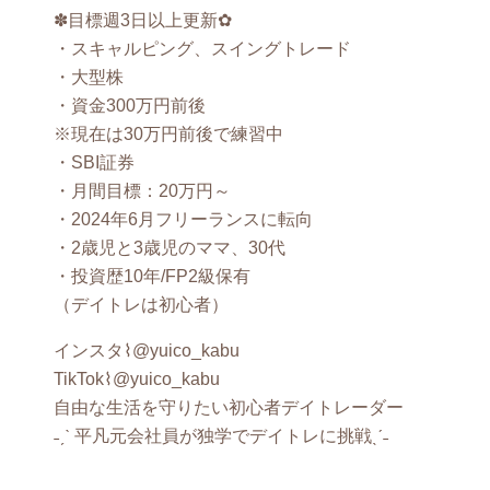
✽目標週3日以上更新✿
・スキャルピング、スイングトレード
・大型株
・資金300万円前後
※現在は30万円前後で練習中
・SBI証券
・月間目標：20万円～
・2024年6月フリーランスに転向
・2歳児と3歳児のママ、30代
・投資歴10年/FP2級保有
（デイトレは初心者）
インスタ⌇@yuico_kabu
TikTok⌇@yuico_kabu
自由な生活を守りたい初心者デイトレーダー
˗ˏˋ 平凡元会社員が独学でデイトレに挑戦ˎˊ˗