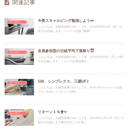
関連記事
今夜スキャルピング勉強しよう👀
日々のトレード記録
こんにちは。主婦投資家のゆいこです。2024年8月21日（水）の
取引を記録します。トレード記録【銘柄...
全員参加型の日経平均下落祭り😇
日々のトレード記録
こんにちは。主婦投資家のゆいこです。2024年8月5日（月）の取
引を記録します。トレード結果銘柄(1...
SBI、シンプレクス、三菱UFJ
日々のトレード記録
こんにちは。主婦投資家のゆいこです。8/26~9/1のトレード記録
です！8/26シンプレクスSBI1...
リターン１％🐥✨
日々のトレード記録
こんにちは。主婦投資家のゆいこです。2024年11月11日（月）の
取引を記録します✽土日空くと不安に...