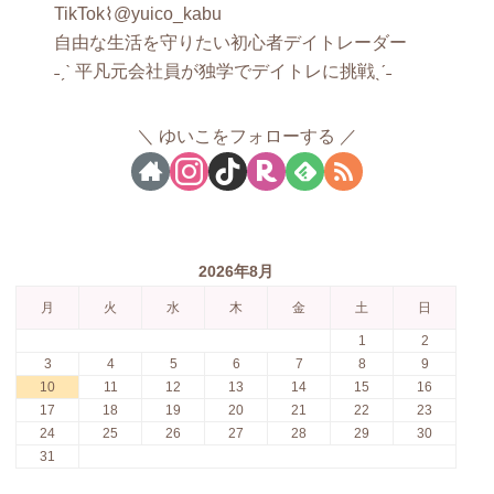
TikTok⌇@yuico_kabu
自由な生活を守りたい初心者デイトレーダー
˗ˏˋ 平凡元会社員が独学でデイトレに挑戦ˎˊ˗
ゆいこをフォローする
2026年8月
月
火
水
木
金
土
日
1
2
3
4
5
6
7
8
9
10
11
12
13
14
15
16
17
18
19
20
21
22
23
24
25
26
27
28
29
30
31