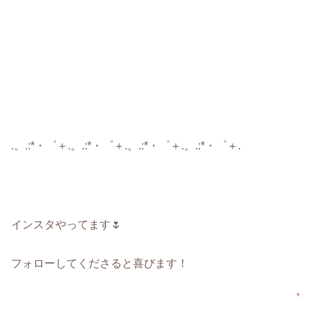
.。.:*・゜＋.。.:*・゜＋.。.:*・゜＋.。.:*・゜＋.
インスタやってます🌷
フォローしてくださると喜びます！