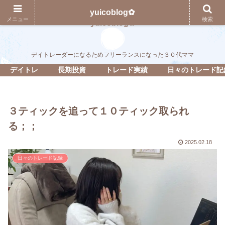
yuicoblog✿
メニュー
検索
yuicoblog✿
デイトレーダーになるためフリーランスになった３０代ママ
デイトレ
長期投資
トレード実績
日々のトレード記
３ティックを追って１０ティック取られ
る；；
2025.02.18
日々のトレード記録