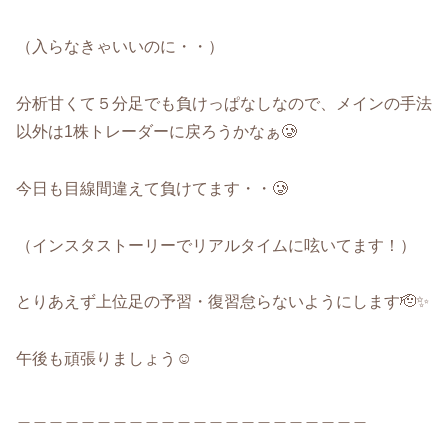
（入らなきゃいいのに・・）
分析甘くて５分足でも負けっぱなしなので、メインの手法
以外は1株トレーダーに戻ろうかなぁ🥲
今日も目線間違えて負けてます・・🥲
（インスタストーリーでリアルタイムに呟いてます！）
とりあえず上位足の予習・復習怠らないようにします🫡✨
午後も頑張りましょう☺️
＿＿＿＿＿＿＿＿＿＿＿＿＿＿＿＿＿＿＿＿＿＿