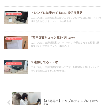
トレンドには乗れてるのに損切り貧乏
日々のトレード記録
こんにちは。主婦投資家のゆいこです。2024年11月14日（木）の
取引を記録します。トレード結果【銘...
4万円突破ちょっと意外でした👀
日々のトレード記録
こんにちは。主婦投資家のYUICOです。今日はさらっと相場の振
り返りだけです🙇‍♀️コメント本日の日...
９連勝してる・・😳
日々のトレード記録
こんにちは。主婦投資家のゆいこです。2025年4月28日（月）の
取引を記録します✽(1570)NF日...
【3.5万再生】トリプルディスプレイの作
り方